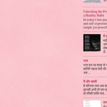
Unlocking the Pow
a Healthy Habit
In today's fast-p
and self-expressi
simple yet powerfu
मैं
बड़ी
अपन
दोष
ले..
पत्ता
पत्ता हरा था शाख से 
बारिशें नहला देती थ
अब ...
मैं और साकी
है कौनसा जाम अब बाक
झपकी अभी तो रात बहु
हो फीकी ताकि याद...
कर
हो 