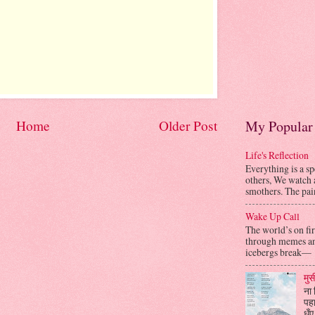
Home
Older Post
My Popular 
Life's Reflection
Everything is a sp
others, We watch 
smothers. The pain
Wake Up Call
The world’s on fir
through memes an
icebergs break— 
मुस
ना 
पहा
धुँ