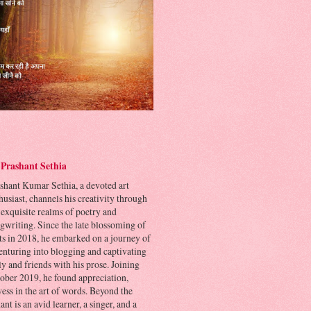
Prashant Sethia
shant Kumar Sethia, a devoted art
husiast, channels his creativity through
 exquisite realms of poetry and
gwriting. Since the late blossoming of
its in 2018, he embarked on a journey of
venturing into blogging and captivating
ly and friends with his prose. Joining
ber 2019, he found appreciation,
ess in the art of words. Beyond the
ant is an avid learner, a singer, and a