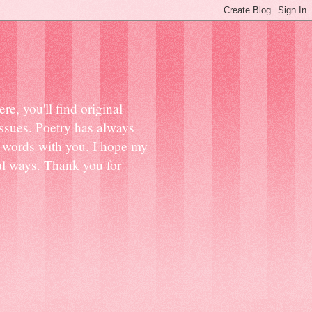
e, you'll find original
 issues. Poetry has always
y words with you. I hope my
ful ways. Thank you for