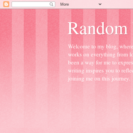
Random 
Welcome to my blog, where I'
works on everything from lov
been a way for me to expre
writing inspires you to ref
joining me on this journey.