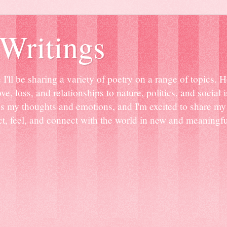
Writings
ll be sharing a variety of poetry on a range of topics. Her
e, loss, and relationships to nature, politics, and social
ss my thoughts and emotions, and I'm excited to share m
lect, feel, and connect with the world in new and meaning