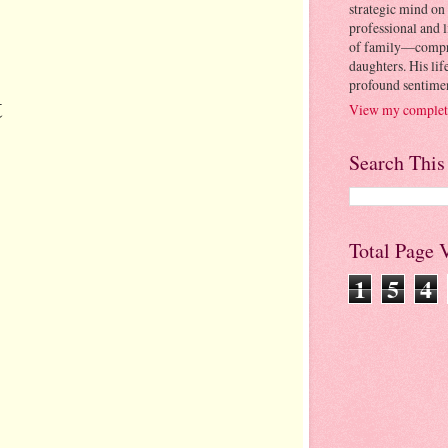
strategic mind on 
professional and l
of family—compris
daughters. His lif
profound sentimen
t
View my complete
Search This
Total Page 
1
5
4