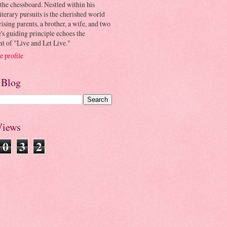
the chessboard. Nestled within his
iterary pursuits is the cherished world
ing parents, a brother, a wife, and two
e's guiding principle echoes the
t of "Live and Let Live."
 profile
 Blog
Views
0
3
2