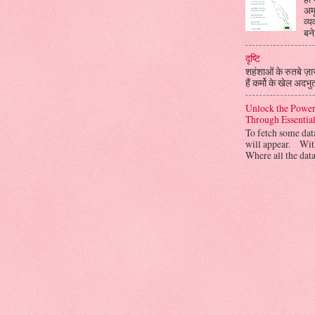
अमू
व्
बने
दृष्टि
शहंशाओं के रुतबे ज़ार 
हैं कर्मो के खेल अदभु
Unlock the Power
Through Essenti
To fetch some da
will appear. Wit
Where all the data 