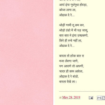
,
आपां
इंया
गुथंगुथा
होवड़ा
,
कोजा
लागा
ला
...
ओढाळ
दे
रे
,
थोड़ी
गरमी
तू
कम
कर
,
थोड़ो
ठंडो
में
भी
पड़
जासु
,
बात
बात
मे
इंया
उच्छळणो
,
किरे
ही
रुचे
नहीं
ला
...
ओढाळ
दे
रे
बारला
तो
हरेक
बात
रा
,
मजा
लेवणा
जाणे
,
पण
आपाणे
तो
आपणी
,
चादर
ही
काम
आवेला
,
ओढाळ
दे
रे
बांडो
बारला
देखे
ला।
at
May 28, 2019