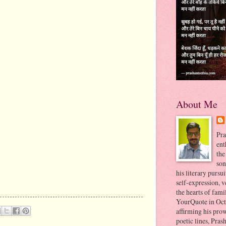
About Me
Pra
ent
the
son
his literary pursu
self-expression, 
the hearts of fami
YourQuote in Octo
affirming his prow
poetic lines, Prash