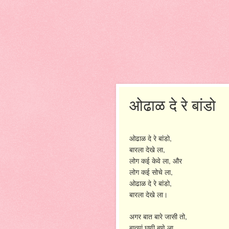
ओढाळ दे रे बांडो
,
ओढाळ
दे
रे
बांडो
,
बारला
देखे
ला
,
लोग
कई
केवे
ला
और
,
लोग
कई
सोचे
ला
,
ओढाळ
दे
रे
बांडो
बारला
देखे
ला।
,
अगर
बात
बारे
जासी
तो
,
बात्यां
घणी
बणे
ला