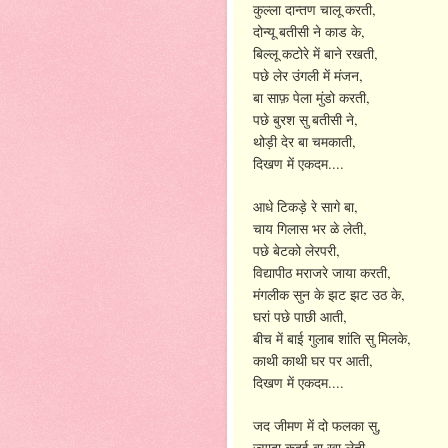
,
कुल्ला
दान्तण
चालू
करती
,
दोन्यू
बतीसी
ने
काड
के
,
बिल्लू
कटोरे
में
बाने
रखती
,
पछे
लेर
उंगली
में
मंजन
,
बा
साफ़
पेला
मुंडो
करती
,
पछे
बुरश
सु
बतीसी
ने
,
थोड़ी
देर
बा
चमकाती
....
दिखण
में
एकदम
,
आधे
टिकड़े
रे
सागे
बा
,
चाय
गिलास
भर
ळे
लेती
,
पछे
बेटको
लेरपरी
,
विद्यापीठ
मराजरे
जाया
करती
,
मंगलीक
सुन
के
झट
झट
उठ
के
,
घरां
पछे
पाछी
आती
,
बीच
में
बाई
गुलाब
शांति
सु
मिलके
,
काथी
काथी
घर
पर
आती
....
दिखण
में
एकदम
,
जद
जीमण
में
दो
फलका
सु
,
ज्यादा
कदई
बा
खा
लेती