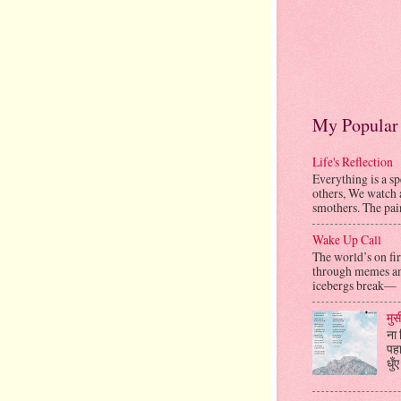
My Popular 
Life's Reflection
Everything is a sp
others, We watch 
smothers. The pain
Wake Up Call
The world’s on fir
through memes an
icebergs break— 
मुस
ना 
पहा
धुँ