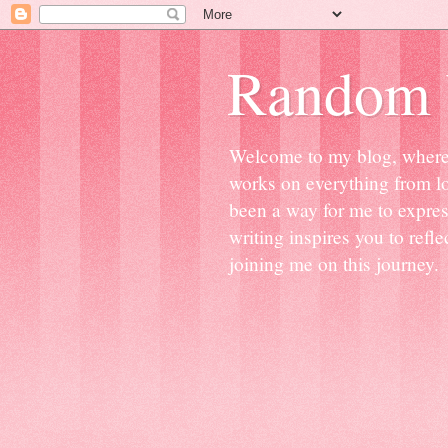
Random 
Welcome to my blog, where I'
works on everything from lov
been a way for me to expre
writing inspires you to ref
joining me on this journey.