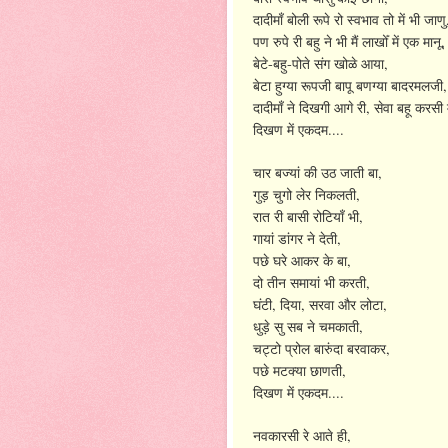
दादीमाँ
बोली
रूपे
रो
स्वभाव
तो
में
भी
जाणु
,
पण
रुपे
री
बहु
ने
भी
मैं
लाखोँ
में
एक
मानू
-
-
,
बेटे
बहु
पोते
संग
खोळे
आया
,
बेटा
हुग्या
रूपजी
बापू
बणग्या
बादरमलजी
,
दादीमाँ
ने
दिखगी
आगे
री
सेवा
बहू
करसी
....
दिखण
में
एकदम
,
चार
बज्यां
की
उठ
जाती
बा
,
गुड़
चुगो
लेर
निकलती
,
रात
री
बासी
रोटियाँ
भी
,
गायां
डांगर
ने
देती
,
पछे
घरे
आकर
के
बा
,
दो
तीन
समायां
भी
करती
,
,
,
घंटी
दिया
सरवा
और
लोटा
,
धुड़े
सु
सब
ने
चमकाती
,
चट्टो
प्रोल
बारुंदा
बरवाकर
,
पछे
मटक्या
छाणती
....
दिखण
में
एकदम
,
नवकारसी
रे
आते
ही