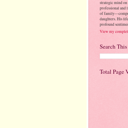
strategic mind on 
professional and l
of family—compris
daughters. His lif
profound sentimen
View my complete
Search This
Total Page 