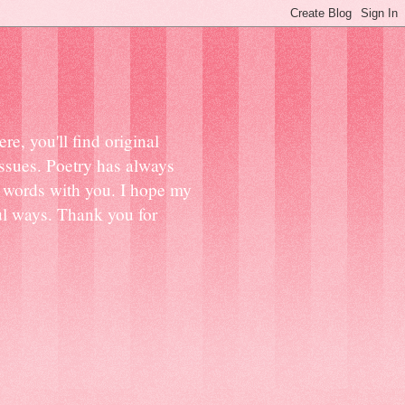
e, you'll find original
 issues. Poetry has always
y words with you. I hope my
ful ways. Thank you for