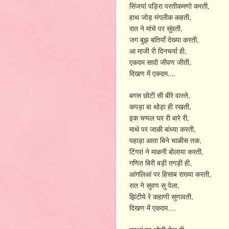
,
सिंजयां
पड़िरा
परतीकमणो
करती
,
हाथ
जोड़
मंगलीक
कहती
,
रात
ने
मांचे
पर
सुंवती
,
जग
बुझ
बतियाँ
देख्या
करती
,
आ
माजी
री
दिनचर्या
ही
,
एकदम
सादो
जीवण
जीती
....
दिखण
में
एकदम
,
बगस
छोटी
सी
बीरे
वास्ते
,
कपड़ा
बा
थोड़ा
ही
रखती
,
इक
चप्पल
घर
री
बारे
री
,
माथे
पर
जाळी
बांध्या
करती
,
पहाड़ा
आता
बिने
चाळीस
तक
,
टिंगरां
ने
माळनी
बोलाया
करती
,
गणित
बिरी
बड़ी
तगड़ी
ही
,
आंगलिआं
पर
हिसाब
राख्या
करती
,
रात
ने
सुवण
सु
पेला
,
झिंटीये
रे
कहाणी
सुणावती
....
दिखण
में
एकदम