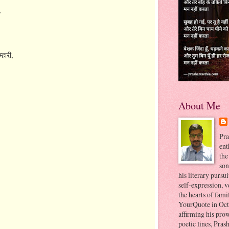
,
,
म्हारी
About Me
Pra
ent
the
son
his literary pursu
self-expression, 
the hearts of fami
YourQuote in Octo
affirming his prow
poetic lines, Prash