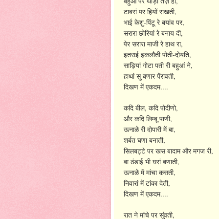
,
बहुआं
पर
थोड़ी
तेज़
ही
,
टाबरां
पर
हियों
राखती
-
,
भाई
केशु
पिंटू
रे
बयांव
पर
,
सरारा
छोरियां
रे
बनाय
दी
,
पेर
सरारा
माजी
रे
हाथ
रा
-
,
इतराई
इकलौती
पोती
दोयति
,
साड़ियां
गोटा
पती
री
बहुआं
ने
,
हाथां
सु
बणार
पेंरावती
....
दिखण
में
एकदम
,
,
कदि
बील
कदि
पोदीणो
,
और
कदि
लिम्बू
पाणी
,
ऊनाळे
री
दोपारी
में
बा
,
शर्बत
घणा
बनाती
,
सिलबट्टे
पर
खस
बादाम
और
मगज
री
,
बा
ठंडाई
भी
घरां
बणाती
,
ऊनाळे
में
मांचा
कसती
,
निवारां
में
टांका
देती
....
दिखण
में
एकदम
,
रात
ने
मांचे
पर
सुंवती