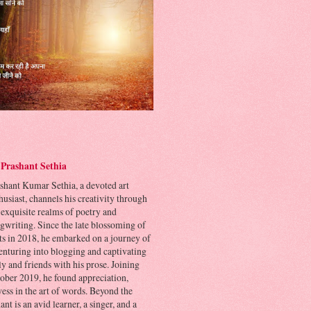
Prashant Sethia
shant Kumar Sethia, a devoted art
husiast, channels his creativity through
 exquisite realms of poetry and
gwriting. Since the late blossoming of
its in 2018, he embarked on a journey of
venturing into blogging and captivating
ly and friends with his prose. Joining
ber 2019, he found appreciation,
ess in the art of words. Beyond the
ant is an avid learner, a singer, and a