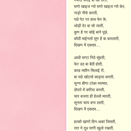
,
घणो
खाइज
ग्यो
घणो
खाइज
ग्यो
केर
,
नाड़ो
नीचे
करती
,
पछे
पेट
पर
हाथ
फेर
के
,
थोड़ी
देर
बा
सो
जाती
,
कुण
है
गर
कोई
बाने
पूछे
,
कोठी
माईनलो
घुण
है
बा
बतलाती
....
दिखण
में
एकदम
,
आधी
घण्टा
निठे
सुंवती
,
फेर
उठ
बा
बैठी
होती
,
काड
मशीन
सिलाई
री
,
बा
पछे
खोटमो
काड्या
करती
,
चुग्गा
बीणा
टांका
मरम्मत
,
दोपारे
में
करिया
करती
,
चार
बजता
ही
हेल्लो
मारती
,
सुनता
चाय
बना
लाती
....
दिखण
में
एकदम
-
,
हल्को
खाणो
दिन
थकां
जिमती
,
रात
ने
दूध
पाणी
खुलो
रखती