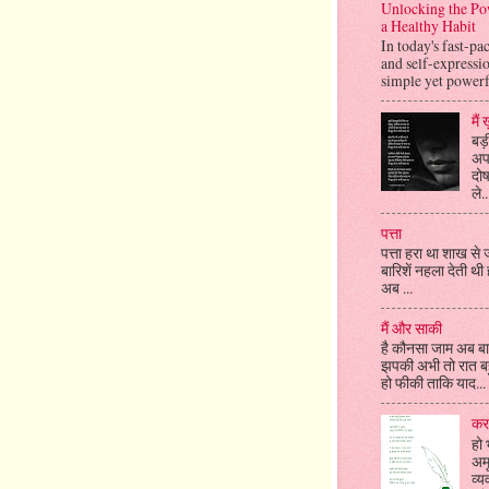
Unlocking the Pow
a Healthy Habit
In today's fast-p
and self-expressi
simple yet powerfu
मैं
बड़ी
अपन
दोष
ले..
पत्ता
पत्ता हरा था शाख से 
बारिशें नहला देती थ
अब ...
मैं और साकी
है कौनसा जाम अब बाक
झपकी अभी तो रात बहु
हो फीकी ताकि याद...
कर
हो 
अमू
व्