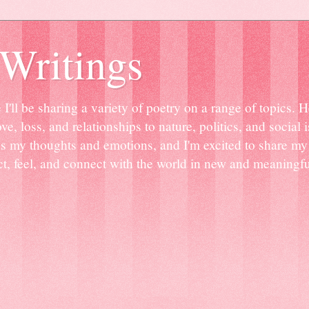
Writings
ll be sharing a variety of poetry on a range of topics. Her
e, loss, and relationships to nature, politics, and social
ss my thoughts and emotions, and I'm excited to share m
lect, feel, and connect with the world in new and meaning