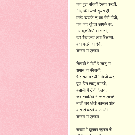
,
जग
बुझ
बतियाँ
देख्या
करती
,
नींद
बिरी
घणी
सुजग
ही
,
हल्के
खड़के
सु
उठ
बैठी
होती
,
जद
जद
सुंवता
डागळे
पर
,
भर
चुकलियो
बा
लाती
,
कर
छिड़काव
लगा
बिछाणा
,
बांध
मसूरी
बा
देती
....
दिखण
में
एकदम
,
सियाळे
में
मैथी
रे
लाडू
रा
,
समान
बा
मँगवाती
,
फेर
रात
भर
बीने
भिजो
कर
,
दूजे
दिन
लाडू
बणाती
,
बशाली
में
टीवी
देखता
,
जद
टाबरियां
ने
ठण्ड
लागती
माजी
लेर
धोती
काम्बल
और
,
बांस
रो
परदो
बा
करती
....
दिखण
में
एकदम
सगळा
रे
झुकाम
जुलाब
रो