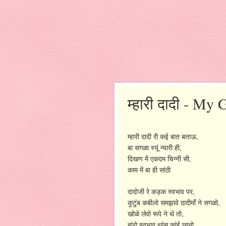
म्हारी दादी - My
,
म्हारी
दादी
री
कई
बात
बताऊ
,
बा
सगळा
स्यूं
न्यारी
ही
,
दिखण
में
एकदम
चिन्नी
सी
काम
में
बा
ही
सांठी
,
दादोजी
रे
कड़क
स्वभाव
पर
,
कुटुंब
कबीलो
समझावे
दादीमाँ
ने
सगळो
,
खोळे
लेवो
रूपे
ने
थे
तो
,
बांरो
स्वभाव
थांसु
कांई
छानो