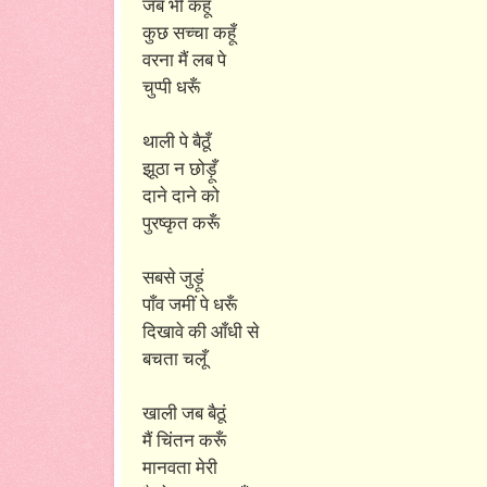
जब भी कहूँ
कुछ सच्चा कहूँ
वरना मैं लब पे
चुप्पी धरूँ
थाली पे बैठूँ
झूठा न छोड़ूँ
दाने दाने को
पुरष्कृत करूँ
सबसे जुड़ूं
पाँव जमीं पे धरूँ
दिखावे की आँधी से
बचता चलूँ
खाली जब बैठूं
मैं चिंतन करूँ
मानवता मेरी