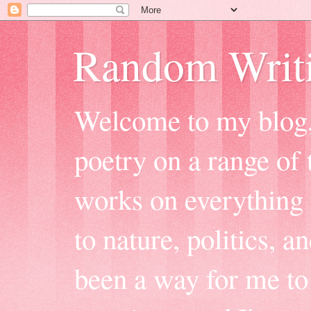
Random Writ
Welcome to my blog, 
poetry on a range of t
works on everything f
to nature, politics, a
been a way for me to