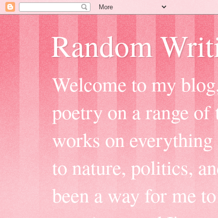
Random Writ
Welcome to my blog, 
poetry on a range of t
works on everything f
to nature, politics, a
been a way for me to