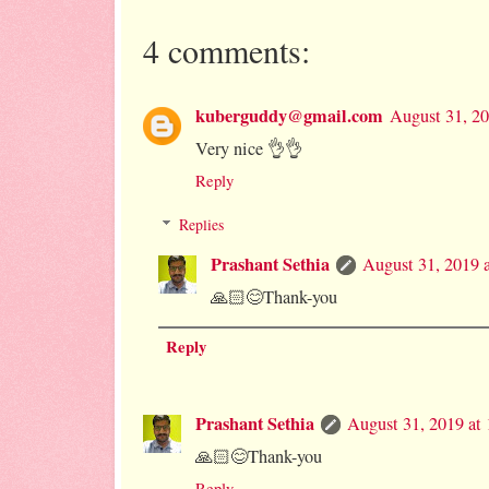
4 comments:
kuberguddy@gmail.com
August 31, 2
Very nice 👌👌
Reply
Replies
Prashant Sethia
August 31, 2019 
🙏🏻😊Thank-you
Reply
Prashant Sethia
August 31, 2019 at
🙏🏻😊Thank-you
Reply