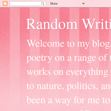
Random Writ
Welcome to my blog, 
poetry on a range of t
works on everything f
to nature, politics, a
been a way for me to